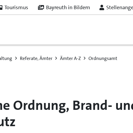
Tourismus
Bayreuth in Bildern
Stellenang
altung
Referate, Ämter
Ämter A-Z
Ordnungsamt
che Ordnung, Brand- un
utz