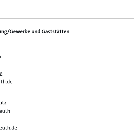
nung/Gewerbe und Gaststätten
h
e
th.de
utz
reuth
euth.de