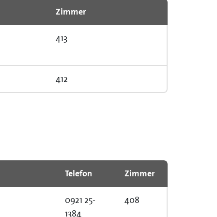
Zimmer
413
412
Telefon
Zimmer
0921 25-
408
1384